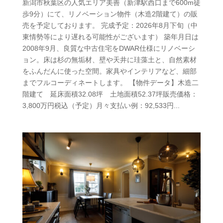
新潟市秋葉区の人気エリア美善（新津駅西口まで600m徒
歩9分）にて、リノベーション物件（木造2階建て）の販
売を予定しております。 完成予定：2026年8月下旬（中
東情勢等により遅れる可能性がございます） 築年月日は
2008年9月、良質な中古住宅をDWAR仕様にリノベーシ
ョン。床は杉の無垢材、壁や天井に珪藻土と、自然素材
をふんだんに使った空間。家具やインテリアなど、細部
までフルコーディネートします。 【物件データ】木造二
階建て 延床面積32.08坪 土地面積52.37坪販売価格：
3,800万円税込（予定）月々支払い例：92,533円...